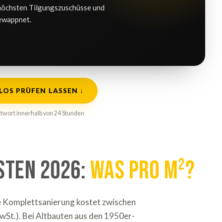
 höchsten Tilgungszuschüsse und
gewappnet.
OS PRÜFEN LASSEN ↓
ntwort innerhalb von 24 Stunden
sten 2026:
Was pro m²?
te Komplettsanierung kostet zwischen
wSt.). Bei Altbauten aus den 1950er-