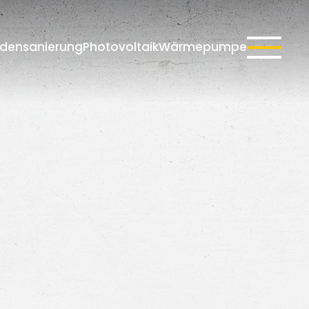
densanierung
Photovoltaik
Wärmepumpe