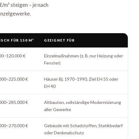
/m² steigen – je nach
inzelgewerke.
ISCH FÜR 150 M²
GEEIGNET FÜR
00–120.000 €
Einzelmaßnahmen (z. B. nur Heizung oder
Fenster)
000–225.000 €
Häuser Bj. 1970–1990, Ziel EH 55 oder
EH 40
000–285.000 €
Altbauten, vollständige Modernisierung
aller Gewerke
000–270.000 €
Gebäude mit Schadstoffen, Statikbedarf
oder Denkmalschutz