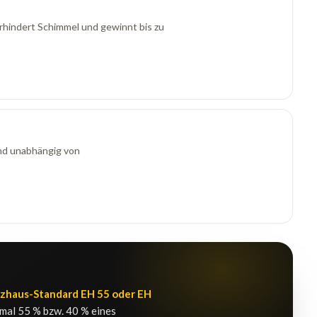
erhindert Schimmel und gewinnt bis zu
nd unabhängig von
zhaus-Standard EH 55 oder EH
mal 55 % bzw. 40 % eines