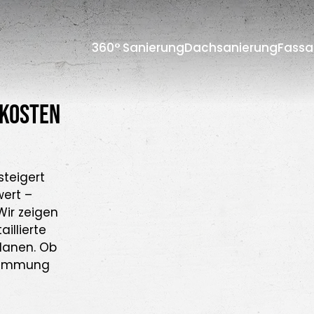
360° Sanierung
Dachsanierung
Fassa
 Kosten
teigert
wert –
Wir zeigen
illierte
planen. Ob
 Dämmung