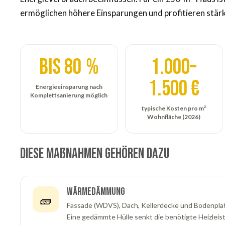
ermöglichen höhere Einsparungen und profitieren stä
bis 80 %
1.000–
1.500 €
Energieeinsparung nach
Komplettsanierung möglich
typische Kosten pro m²
Wohnfläche (2026)
Diese Maßnahmen gehören dazu
Wärmedämmung
🧱
Fassade (WDVS), Dach, Kellerdecke und Bodenplatte
Eine gedämmte Hülle senkt die benötigte Heizleist