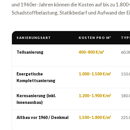
und 1960er-Jahren können die Kosten auf bis zu 1.800 €
Schadstoffbelastung, Statikbedarf und Aufwand der E
SANIERUNGSART
KOSTEN PRO M²
TYP
Teilsanierung
400–800 €/m²
60.0
Energetische
1.000–1.500 €/m²
150.
Komplettsanierung
Kernsanierung (inkl.
1.200–1.900 €/m²
180.
Innenausbau)
Altbau vor 1960 / Denkmal
1.500–1.800 €/m²
225.