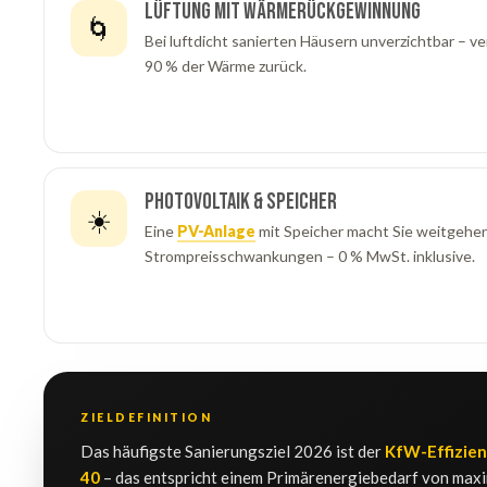
Lüftung mit Wärmerückgewinnung
🌀
Bei luftdicht sanierten Häusern unverzichtbar – v
90 % der Wärme zurück.
Photovoltaik & Speicher
☀️
Eine
PV-Anlage
mit Speicher macht Sie weitgehe
Strompreisschwankungen – 0 % MwSt. inklusive.
ZIELDEFINITION
Das häufigste Sanierungsziel 2026 ist der
KfW-Effizien
40
– das entspricht einem Primärenergiebedarf von maxi