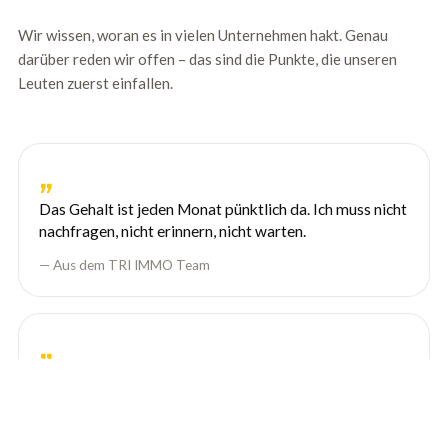
Wir wissen, woran es in vielen Unternehmen hakt. Genau
darüber reden wir offen – das sind die Punkte, die unseren
Leuten zuerst einfallen.
Das Gehalt ist jeden Monat pünktlich da. Ich muss nicht
nachfragen, nicht erinnern, nicht warten.
— Aus dem TRI IMMO Team
Wenn ich eine Entscheidung brauche, bekomme ich sie
am selben Tag – nicht nächste Woche.
— Aus dem TRI IMMO Team