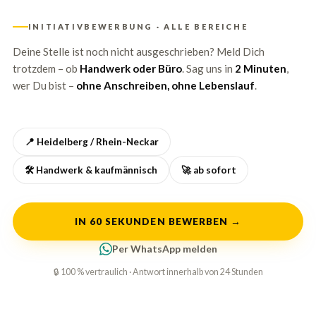
INITIATIVBEWERBUNG · ALLE BEREICHE
Deine Stelle ist noch nicht ausgeschrieben? Meld Dich
trotzdem – ob
Handwerk oder Büro
. Sag uns in
2 Minuten
,
wer Du bist –
ohne Anschreiben, ohne Lebenslauf
.
📍 Heidelberg / Rhein-Neckar
🛠️ Handwerk & kaufmännisch
🚀 ab sofort
IN 60 SEKUNDEN BEWERBEN →
Per WhatsApp melden
🔒 100 % vertraulich · Antwort innerhalb von 24 Stunden