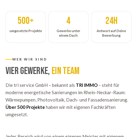
500+
4
24h
umgesetzte Projekte
Gewerke unter
Antwort auf Deine
einem Dach
Bewerbung
WER WIR SIND
Vier Gewerke,
ein Team
Die tri service GmbH – bekannt als
TRI IMMO
– steht für
moderne energetische Sanierungen im Rhein-Neckar-Raum:
Wärmepumpen, Photovoltaik, Dach- und Fassadensanierung.
Über 500 Projekte
haben wir mit eigenen Fachkräften
umgesetzt.
Jeder Bereich wird von einem eigenen Meister mit eigenem